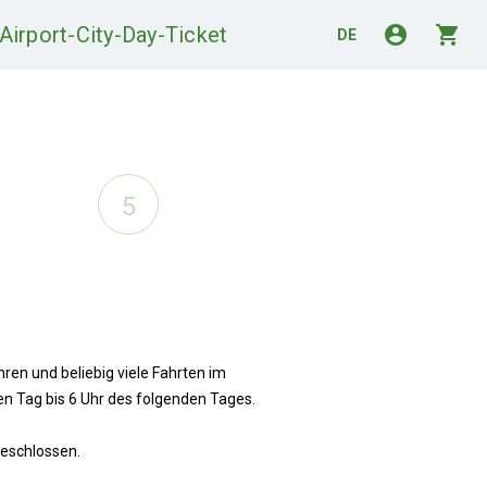
Airport-City-Day-Ticket
account_circle
shopping_cart
DE
5
hren und beliebig viele Fahrten im
Tag bis 6 Uhr des folgenden Tages.
eschlossen.