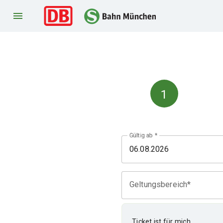
menu
1
Gültig ab
Geltungsbereich*
Ticket ist für mich