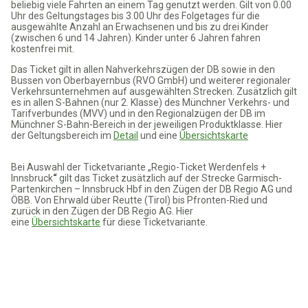
beliebig viele Fahrten an einem Tag genutzt werden. Gilt von 0.00
Uhr des Geltungstages bis 3.00 Uhr des Folgetages für die
ausgewählte Anzahl an Erwachsenen und bis zu drei Kinder
(zwischen 6 und 14 Jahren). Kinder unter 6 Jahren fahren
kostenfrei mit.
Das Ticket gilt in allen Nahverkehrszügen der DB sowie in den
Bussen von Oberbayernbus (RVO GmbH) und weiterer regionaler
Verkehrsunternehmen auf ausgewählten Strecken. Zusätzlich gilt
es in allen S-Bahnen (nur 2. Klasse) des Münchner Verkehrs- und
Tarifverbundes (MVV) und in den Regionalzügen der DB im
Münchner S-Bahn-Bereich in der jeweiligen Produktklasse.
Hier
der Geltungsbereich im
Detail
und eine
Übersichtskarte
Bei Auswahl der Ticketvariante „Regio-Ticket Werdenfels +
Innsbruck
“
gilt das Ticket zusätzlich auf der Strecke Garmisch-
Partenkirchen – Innsbruck Hbf in den Zügen der DB Regio AG und
ÖBB. Von Ehrwald über Reutte (Tirol) bis Pfronten-Ried und
zurück in den Zügen der DB Regio AG. Hier
eine
Übersichtskarte
für diese Ticketvariante.
Impressum
Datenschutz
AGB