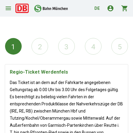
menu
account_circle
shopping_cart
DE
1
2
3
4
5
Regio-Ticket Werdenfels
Das Ticket ist an dem auf der Fahrkarte angegebenen
Geltungstag ab 0.00 Uhr bis 3.00 Uhr des Folgetages gültig.
Es berechtigt zu beliebig vielen Fahrten in der
entsprechenden Produktklasse der Nahverkehrszüge der DB
(IRE, RE, RB) zwischen München Hbf und
Tutzing/Kochel/Oberammergau sowie Mittenwald. Auf der
Außerfernbahn von Garmisch-Partenkirchen über Reutte i.
T. bis nach Pfronten-Ried sowie in den Bussen von