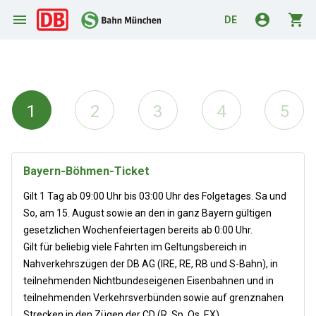
menu
account_circle
shopping_cart
DE
1
2
3
4
5
Bayern-Böhmen-Ticket
Gilt 1 Tag ab 09:00 Uhr bis 03:00 Uhr des Folgetages. Sa und
So, am 15. August sowie an den in ganz Bayern gültigen
gesetzlichen Wochenfeiertagen bereits ab 0:00 Uhr.
Gilt für beliebig viele Fahrten im Geltungsbereich in
Nahverkehrszügen der DB AG (IRE, RE, RB und S-Bahn), in
teilnehmenden Nichtbundeseigenen Eisenbahnen und in
teilnehmenden Verkehrsverbünden sowie auf grenznahen
Strecken in den Zügen der CD (R, Sp, Os, EX).