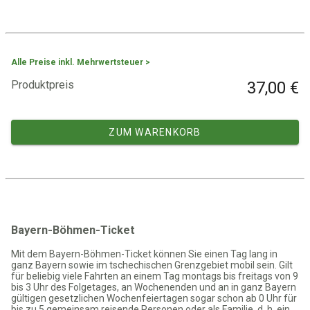
Alle Preise inkl. Mehrwertsteuer >
Produktpreis
37,00 €
ZUM WARENKORB
Bayern-Böhmen-Ticket
Mit dem Bayern-Böhmen-Ticket können Sie einen Tag lang in
ganz Bayern sowie im tschechischen Grenzgebiet mobil sein. Gilt
für beliebig viele Fahrten an einem Tag montags bis freitags von 9
bis 3 Uhr des Folgetages, an Wochenenden und an in ganz Bayern
gültigen gesetzlichen Wochenfeiertagen sogar schon ab 0 Uhr für
bis zu 5 gemeinsam reisende Personen oder als Familie, d. h. ein